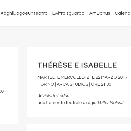
#ogniluogoèunteatro
L’Altro sguardo
Art Bonus
Calend
THÉRÈSE E ISABELLE
MARTEDI E MERCOLEDI 21 E 22 MARZO 2017
TORINO | ARCA STUDIOS | ORE 21.00
00
di
Violette Leduc
adattamento teatrale e regia
Valter Malosti