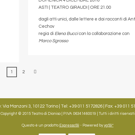
DOMENICA 4 DICEMBRE 2016
ASTI | TEATRO GIRAUDI | ORE 21.00
dagli atti unici, dalle lettere e dai racconti di An
Cechov
regia di
Elena Bucci
con la collaborazione con
Marco Sgrosso
1
2
: Via Manzoni 3, 10122 Torino | Tel: +39 011 5172826 | Fax: +39 011 5
Copyright © 2015 Teatro di Dioniso | P.IVA 06341460019 | Tutti i diritti riservati
Questo è un prodotto
Espresso59
- Powered by
vg59*