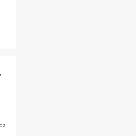
O
 da