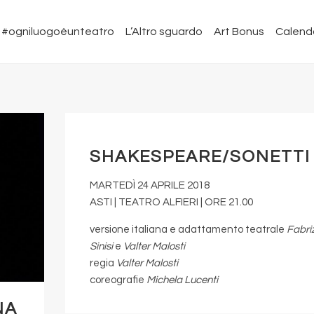
#ogniluogoèunteatro
L’Altro sguardo
Art Bonus
Calend
SHAKESPEARE/SONETTI
MARTEDÌ 24 APRILE 2018
ASTI | TEATRO ALFIERI | ORE 21.00
versione italiana e adattamento teatrale
Fabriz
Sinisi
e
Valter Malosti
regia
Valter Malosti
coreografie
Michela Lucenti
NA