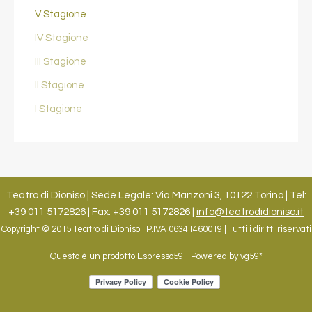
V Stagione
IV Stagione
III Stagione
II Stagione
I Stagione
Teatro di Dioniso | Sede Legale: Via Manzoni 3, 10122 Torino | Tel:
+39 011 5172826 | Fax: +39 011 5172826 |
info@teatrodidioniso.it
Copyright © 2015 Teatro di Dioniso | P.IVA 06341460019 | Tutti i diritti riservati
Questo è un prodotto
Espresso59
- Powered by
vg59*