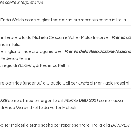
lle scelte interpretative
“.
 Enda Walsh come miglior testo straniero messo in scena in Italia.
e interpretato da Michela Cescon e Valter Malosti riceve il
Premio U
a in Italia.
 miglior attrice protagonista e il
Premio della Associazione Naziona
 Federico Fellini.
a regia di
Giulietta
,
di Federico Fellini.
 o attrice (under 30) a Claudia Coli per
Orgia
di Pier Paolo Pasolini
USE
come attrice emergente e il
Premio
UBU
2001
come nuova
d
di Enda Walsh diretto da Valter Malosti
alter Malosti è stato scelto per rappresentare l’Italia alla
BÖNNER