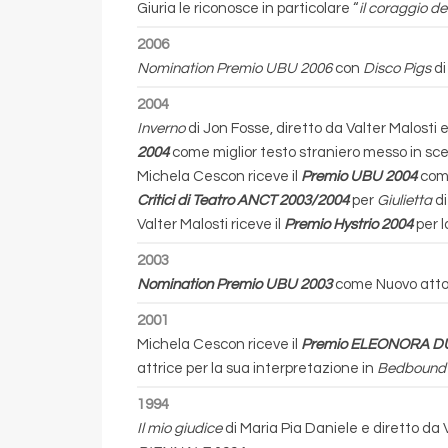
Giuria le riconosce in particolare “
il coraggio de
2006
Nomination Premio UBU 2006
con
Disco Pigs
di
2004
Inverno
di Jon Fosse, diretto da Valter Malosti 
2004
come miglior testo straniero messo in scen
Michela Cescon riceve il
Premio UBU 2004
come
Critici di Teatro ANCT 2003/2004
per
Giulietta
di
Valter Malosti riceve il
Premio Hystrio 2004
per l
2003
Nomination Premio UBU 2003
come Nuovo attore
2001
Michela Cescon riceve il
Premio ELEONORA D
attrice per la sua interpretazione in
Bedboun
1994
Il mio giudice
di Maria Pia Daniele e diretto da V