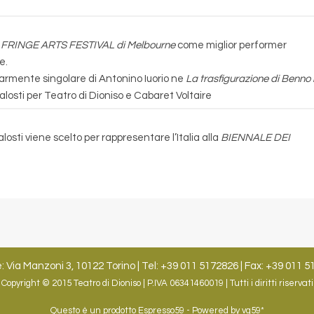
l
FRINGE ARTS FESTIVAL di
Melbourne
come miglior performer
e.
larmente singolare di Antonino Iuorio ne
La trasfigurazione di Benno i
alosti per Teatro di Dioniso e Cabaret Voltaire
alosti viene scelto per rappresentare l’Italia alla
BIENNALE DEI
: Via Manzoni 3, 10122 Torino | Tel: +39 011 5172826 | Fax: +39 011 5
Copyright © 2015 Teatro di Dioniso | P.IVA 06341460019 | Tutti i diritti riservati
Questo è un prodotto
Espresso59
- Powered by
vg59*