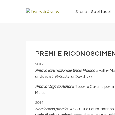
Storia
Spettacoli
PREMI E RICONOSCIMENT
2017
Premio Internazionale Ennio Flaiano
a Valter Ma
di
Venere in Pelliccia
di David Ives
Premio Virginia Reiter
a Roberta Caronia per l’i
Malosti
2014
Nomination premio UBU
2014 a Laura Marinoni