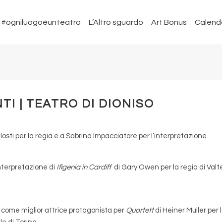
#ogniluogoèunteatro
L’Altro sguardo
Art Bonus
Calend
I | TEATRO DI DIONISO
losti per la regia e a Sabrina Impacciatore per l’interpretazione
nterpretazione di
Ifigenia in Cardiff
di Gary Owen per la regia di Valt
 come miglior attrice protagonista per
Quartett
di Heiner Muller per 