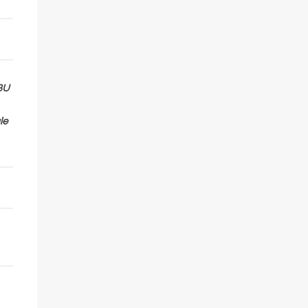
BU
le