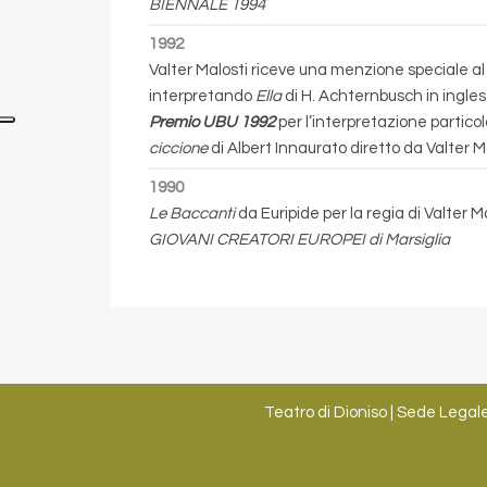
BIENNALE 1994
1992
Valter Malosti riceve una menzione speciale a
interpretando
Ella
di H. Achternbusch in ingles
Premio UBU 1992
per l’interpretazione partico
ciccione
di Albert Innaurato diretto da Valter M
1990
Le Baccanti
da Euripide per la regia di Valter M
GIOVANI CREATORI EUROPEI di Marsiglia
Teatro di Dioniso | Sede Legale