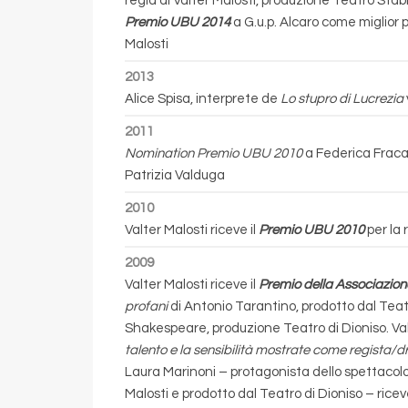
regia di Valter Malosti, produzione Teatro Stabi
Premio UBU 2014
a G.u.p. Alcaro come miglior
Malosti
2013
Alice Spisa, interprete de
Lo stupro di Lucrezia
2011
Nomination Premio UBU
2010
a Federica Fraca
Patrizia Valduga
2010
Valter Malosti riceve il
Premio UBU 2010
per la 
2009
Valter Malosti riceve il
Premio della Associazion
profani
di Antonio Tarantino, prodotto dal Teatr
Shakespeare, produzione Teatro di Dioniso. Valt
talento e la sensibilità mostrate come regista/d
Laura Marinoni – protagonista dello spettacol
Malosti e prodotto dal Teatro di Dioniso – riceve