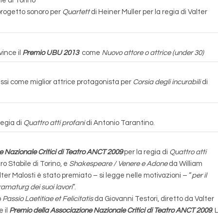
le di Torino
 progetto sonoro per
Quartett
di Heiner Muller per la regia di Valter
vince il
Premio UBU 2013
come
Nuovo attore o attrice (under 30)
ssi come miglior attrice protagonista per
Corsia degli incurabili
di
regia di
Quattro atti profani
di Antonio Tarantino.
e Nazionale Critici di Teatro ANCT 2009
per la regia di
Quattro atti
o Stabile di Torino, e
Shakespeare / Venere e Adone
da William
er Malosti è stato premiato – si legge nelle motivazioni – “
per il
ramaturg dei suoi lavori
“.
o
Passio Laetitiae et Felicitatis
da Giovanni Testori, diretto da Valter
 il
Premio della Associazione Nazionale Critici di Teatro ANCT 2009
. 