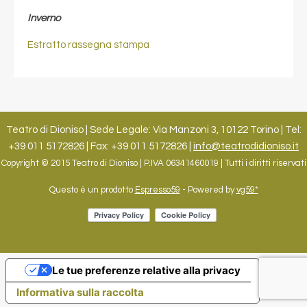
Inverno
Estratto rassegna stampa
Teatro di Dioniso | Sede Legale: Via Manzoni 3, 10122 Torino | Tel:
+39 011 5172826 | Fax: +39 011 5172826 |
info@teatrodidioniso.it
Copyright © 2015 Teatro di Dioniso | P.IVA 06341460019 | Tutti i diritti riservati
Questo è un prodotto
Espresso59
- Powered by
vg59*
Le tue preferenze relative alla privacy
Informativa sulla raccolta