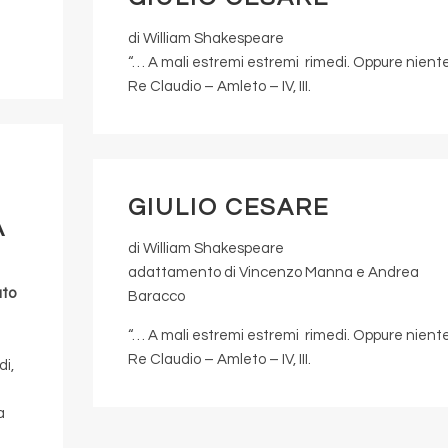
di William Shakespeare
“… A mali estremi estremi rimedi. Oppure nient
Re Claudio – Amleto – IV, III.
GIULIO CESARE
A
di William Shakespeare
adattamento di Vincenzo Manna e Andrea
ato
Baracco
“… A mali estremi estremi rimedi. Oppure nient
Re Claudio – Amleto – IV, III.
di,
a