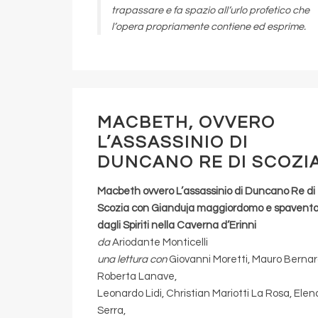
trapassare e fa spazio all’urlo profetico che
l’opera propriamente contiene ed esprime.
MACBETH, OVVERO
L’ASSASSINIO DI
DUNCANO RE DI SCOZI
Macbeth ovvero L’assassinio di Duncano Re di
Scozia con Gianduja m
aggiordomo
e spavent
dagli
Spiriti nella Caverna d’Erinni
da
Ariodante Monticelli
una lettura con
Giovanni Moretti, Mauro Bernar
Roberta Lanave,
Leonardo Lidi, Christian Mariotti La Rosa, Elen
Serra,