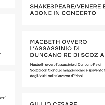
SHAKESPEARE/VENERE 
ADONE IN CONCERTO
MACBETH OVVERO
L’ASSASSINIO DI
DUNCANO RE DI SCOZIA
o
Macbeth ovvero l’assassinio di Duncano Re di
Scozia con Gianduja m
aggiordomo
e spaventat
dagli
Spiriti nella Caverna d’Erinni
ersi
GIULIO CESARE