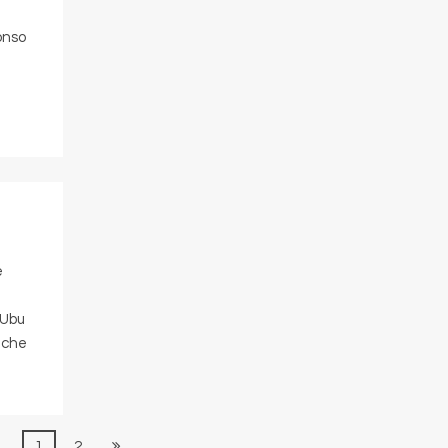
onso
e
i
 Ubu
, che
1
2