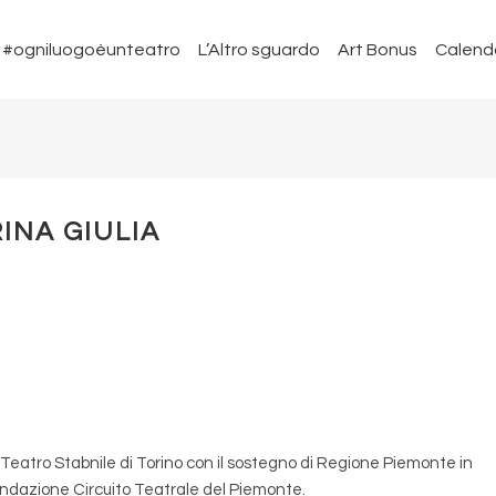
#ogniluogoèunteatro
L’Altro sguardo
Art Bonus
Calend
INA GIULIA
Teatro Stabnile di Torino con il sostegno di Regione Piemonte in
ndazione Circuito Teatrale del Piemonte.