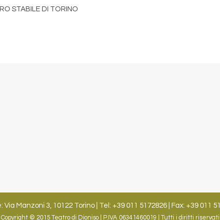
RO STABILE DI TORINO
: Via Manzoni 3, 10122 Torino | Tel: +39 011 5172826 | Fax: +39 011 5
Copyright © 2015 Teatro di Dioniso | P.IVA 06341460019 | Tutti i diritti riservati