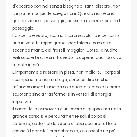
d’accordo con noi senza bisogno di tanti discorsi, non
c’è più tempo per le spiegazioni. Questa non è una
generazione di passaggio, nessuna generazione è di
passaggio.
La scena è vuota, scarna. I corpi scivolano e cercano
aria in vestiti troppo grandi, pantaloni e camice di
seconda mano, dei fratelli maggiori. Sotto, le nudità
esili scoperte che si intravedono appena quando si va
a testa in giù.
L’importante è restare in pista, non mollare, il corpo si
scompone ma non si sfoga, cerca di dire anche
affannosamente ma ha solo questo tempo e i corpi si
scuotono sino a trasformarsi in vettori di energia
impazziti.
Il sacro della primavera è un lavoro di gruppo, ma nella
grande corsa si è perdutamente soli. Il corpo si
sbilancia, cade nel desiderio di abbracciare tutto lo
spazio “digeribile”, ci si abbraccia, ci si sposta un po’