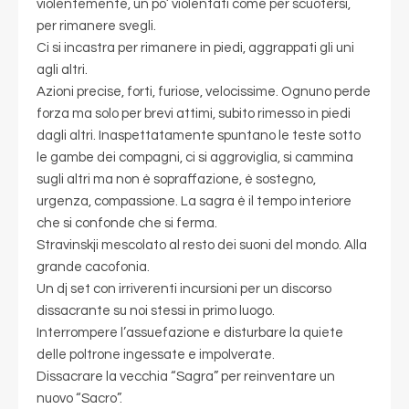
violentemente, un po’ violentati come per scuotersi,
per rimanere svegli.
Ci si incastra per rimanere in piedi, aggrappati gli uni
agli altri.
Azioni precise, forti, furiose, velocissime. Ognuno perde
forza ma solo per brevi attimi, subito rimesso in piedi
dagli altri. Inaspettatamente spuntano le teste sotto
le gambe dei compagni, ci si aggroviglia, si cammina
sugli altri ma non è sopraffazione, è sostegno,
urgenza, compassione. La sagra è il tempo interiore
che si confonde che si ferma.
Stravinskji mescolato al resto dei suoni del mondo. Alla
grande cacofonia.
Un dj set con irriverenti incursioni per un discorso
dissacrante su noi stessi in primo luogo.
Interrompere l’assuefazione e disturbare la quiete
delle poltrone ingessate e impolverate.
Dissacrare la vecchia “Sagra” per reinventare un
nuovo “Sacro”.