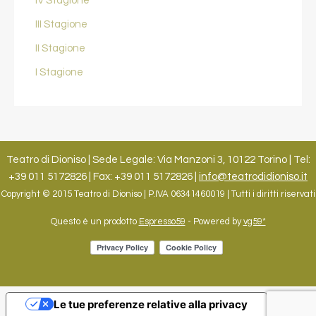
IV Stagione
III Stagione
II Stagione
I Stagione
Teatro di Dioniso | Sede Legale: Via Manzoni 3, 10122 Torino | Tel:
+39 011 5172826 | Fax: +39 011 5172826 |
info@teatrodidioniso.it
Copyright © 2015 Teatro di Dioniso | P.IVA 06341460019 | Tutti i diritti riservati
Questo è un prodotto
Espresso59
- Powered by
vg59*
Le tue preferenze relative alla privacy