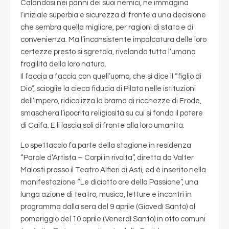
Calandosi nei panni dei suoi nemici, ne immagina
l’iniziale superbia e sicurezza di fronte a una decisione
che sembra quella migliore, per ragioni di stato e di
convenienza. Ma l’inconsistente impalcatura delle loro
certezze presto si sgretola, rivelando tutta l’umana
fragilità della loro natura.
Il faccia a faccia con quell’uomo, che si dice il “figlio di
Dio”, scioglie la cieca fiducia di Pilato nelle istituzioni
dell’Impero, ridicolizza la brama di ricchezze di Erode,
smaschera l’ipocrita religiosità su cui si fonda il potere
di Caifa. E li lascia soli di fronte alla loro umanità.
Lo spettacolo fa parte della stagione in residenza
“Parole d’Artista – Corpi in rivolta”, diretta da Valter
Malosti presso il Teatro Alfieri di Asti, ed è inserito nella
manifestazione “Le diciotto ore della Passione”, una
lunga azione di teatro, musica, letture e incontri in
programma dalla sera del 9 aprile (Giovedì Santo) al
pomeriggio del 10 aprile (Venerdì Santo) in otto comuni