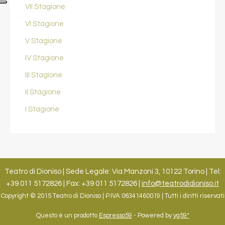
VII Stagione
VI Stagione
V Stagione
IV Stagione
III Stagione
II Stagione
I Stagione
Teatro di Dioniso | Sede Legale: Via Manzoni 3, 10122 Torino | Tel:
+39 011 5172826 | Fax: +39 011 5172826 |
info@teatrodidioniso.it
Copyright © 2015 Teatro di Dioniso | P.IVA 06341460019 | Tutti i diritti riservati
Questo è un prodotto
Espresso59
- Powered by
vg59*