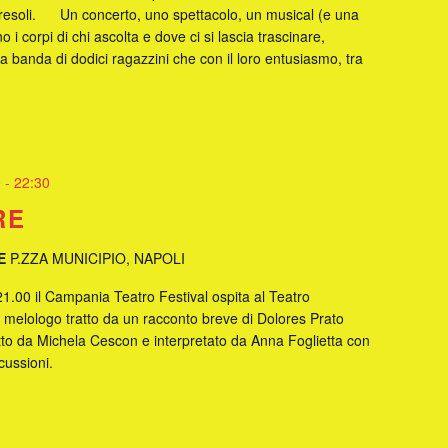
esoli. Un concerto, uno spettacolo, un musical (e una
 i corpi di chi ascolta e dove ci si lascia trascinare,
a banda di dodici ragazzini che con il loro entusiasmo, tra
0
-
22:30
RE
TE
P.ZZA MUNICIPIO, NAPOLI
 21.00 il Campania Teatro Festival ospita al Teatro
 melologo tratto da un racconto breve di Dolores Prato
etto da Michela Cescon e interpretato da Anna Foglietta con
cussioni.