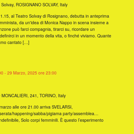
. Solvay, ROSIGNANO SOLVAY, Italy
1.15, al Teatro Solvay di Rosignano, debutta in anteprima
emminista, da un'idea di Monica Nappo in scena insieme a
nzone può farci compagnia, tirarci su, ricordare un
finirci in un momento della vita, o finché viviamo. Quante
amo cantato […]
00
-
29 Marzo, 2025 ore 23:00
MONCALIERI, 241, TORINO, Italy
marzo alle ore 21.00 arriva SVELARSI,
/serata/happening/sabba/pigiama party/assemblea…
indefinibile, Solo corpi femminili. È questo l’esperimento