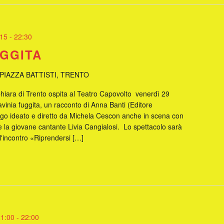
:15
-
22:30
UGGITA
PIAZZA BATTISTI, TRENTO
Chiara di Trento ospita al Teatro Capovolto venerdì 29
avinia fuggita, un racconto di Anna Banti (Editore
ogo ideato e diretto da Michela Cescon anche in scena con
li e la giovane cantante Livia Cangialosi. Lo spettacolo sarà
l'incontro «Riprendersi […]
21:00
-
22:00