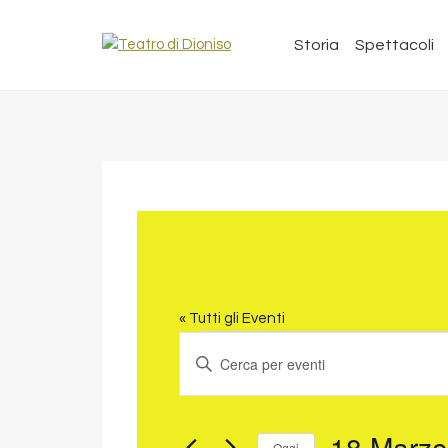
Storia
Spettacoli
« Tutti gli Eventi
EVENTI
EVENTI
Inserisci
RICERCA
Parola
Chiave.
E
Cerca
18 Marzo
VISTE
Oggi