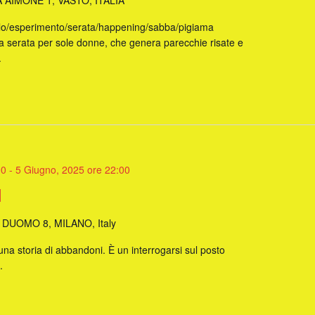
A AIMONE 1, VASTO, ITALIA
olo/esperimento/serata/happening/sabba/pigiama
serata per sole donne, che genera parecchie risate e
.
00
-
5 Giugno, 2025 ore 22:00
N
 DUOMO 8, MILANO, Italy
 una storia di abbandoni. È un interrogarsi sul posto
.