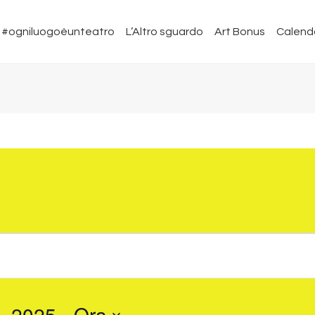
#ogniluogoèunteatro
L’Altro sguardo
Art Bonus
Calend
, 2025
 - 
Ora