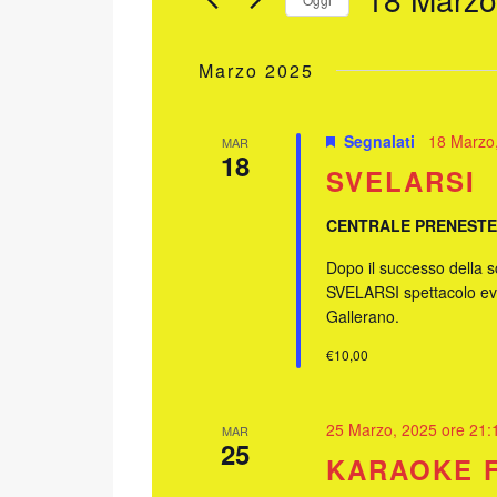
Eventi
NAVIGAZIONE
per
Seleziona
Parola
la
Marzo 2025
Chiave.
data.
Segnalati
18 Marzo,
MAR
18
SVELARSI
CENTRALE PRENEST
Dopo il successo della 
SVELARSI spettacolo even
Gallerano.
€10,00
25 Marzo, 2025 ore 21:
MAR
25
KARAOKE 