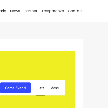
ario
News
Partner
Trasparenza
Contatti
EVENTO
Cerca Eventi
Lista
Mese
VISTE
NAVIGAZIONE