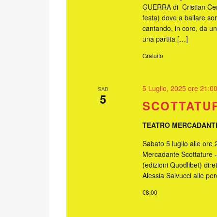
GUERRA di Cristian Cer
festa) dove a ballare sono
cantando, in coro, da un
una partita […]
Gratuito
5 Luglio, 2025 ore 21:0
SAB
5
SCOTTATU
TEATRO MERCADAN
Sabato 5 luglio alle ore
Mercadante Scottature -
(edizioni Quodlibet) dir
Alessia Salvucci alle per
€8,00