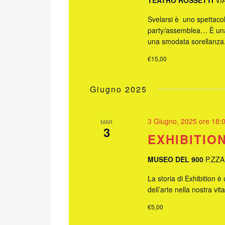
TEATRO ROSSETTI
VI
Svelarsi è uno spettac
party/assemblea… È una 
una smodata sorellanza
€15,00
Giugno 2025
3 Giugno, 2025 ore 18:
MAR
3
EXHIBITIO
MUSEO DEL 900
P.ZZA
La storia di Exhibition è
dell’arte nella nostra vita
€5,00