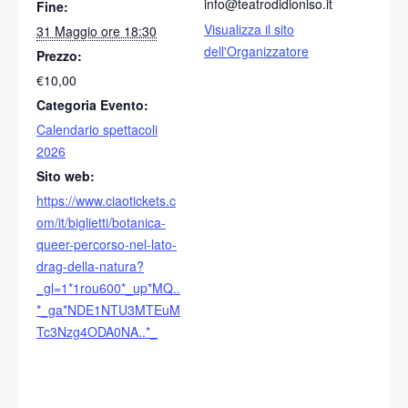
info@teatrodidioniso.it
Fine:
Visualizza il sito
31 Maggio ore 18:30
dell'Organizzatore
Prezzo:
€10,00
Categoria Evento:
Calendario spettacoli
2026
Sito web:
https://www.ciaotickets.c
om/it/biglietti/botanica-
queer-percorso-nel-lato-
drag-della-natura?
_gl=1*1rou600*_up*MQ..
*_ga*NDE1NTU3MTEuM
Tc3Nzg4ODA0NA..*_