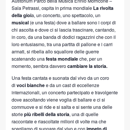
Autitorium Parco della Musica Ennio Morricone –
Sala Petrassi, ospita in prima mondiale
La rivolta
della gioi
a, un concerto, uno spettacolo, un
musical
(e una festa) dove a ballare sono i corpi di
chi ascolta e dove ci si lascia trascinare, cantando,
in coro, da una banda di dodici ragazzini che con il
loro entusiasmo, tra una partita di pallone e i carri
armati, si ribella allo squallore delle guerre
scatenando una
festa mondiale
che, per un
momento, sembra davvero
cambiare la storia.
Una festa cantata e suonata dal vivo da un coro
di
voci bianche
e da un cast di eccellenze
internazionali, un concerto partecipato e travolgente
dove ascoltando viene voglia di ballare e ci si
commuove e si ride e si salta e si sente una delle
storie
più ribelli della storia
, una di quelle
raccontate e riascoltate milioni di volte ma che
scegliamo di suonare dal vivo e con
impeto di