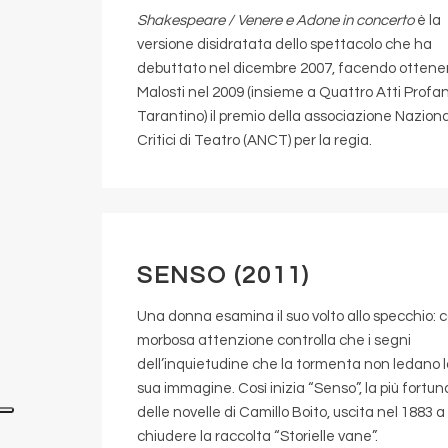
Shakespeare / Venere e Adone in concerto
è la
versione disidratata dello spettacolo che ha
debuttato nel dicembre 2007, facendo ottene
Malosti nel 2009 (insieme a Quattro Atti Profan
Tarantino) il premio della associazione Nazion
Critici di Teatro (ANCT) per la regia.
SENSO (2011)
Una donna esamina il suo volto allo specchio: 
morbosa attenzione controlla che i segni
dell’inquietudine che la tormenta non ledano 
sua immagine. Così inizia “Senso”, la più fortu
delle novelle di Camillo Boito, uscita nel 1883 a
chiudere la raccolta “Storielle vane”.