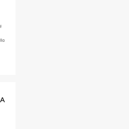
i
lla
 A