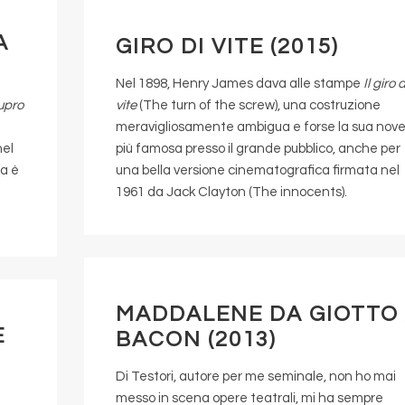
A
GIRO DI VITE (2015)
Nel 1898, Henry James dava alle stampe
Il giro d
upro
vite
(The turn of the screw), una costruzione
meravigliosamente ambigua e forse la sua nove
nel
più famosa presso il grande pubblico, anche per
ma è
una bella versione cinematografica firmata nel
1961 da Jack Clayton (The innocents).
MADDALENE DA GIOTTO
E
BACON (2013)
Di Testori, autore per me seminale, non ho mai
messo in scena opere teatrali, mi ha sempre