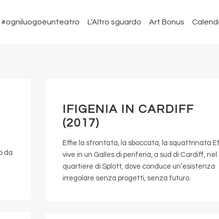
#ogniluogoèunteatro
L’Altro sguardo
Art Bonus
Calend
IFIGENIA IN CARDIFF
(2017)
Effie la sfrontata, la sboccata, la squattrinata Ef
vo da
vive in un Galles di periferia, a sud di Cardiff, nel
quartiere di Splott, dove conduce un’esistenza
irregolare senza progetti, senza futuro.