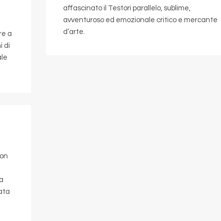
affascinato il Testori parallelo, sublime,
avventuroso ed emozionale critico e mercante
d’arte.
re a
i di
ale
con
la
nata