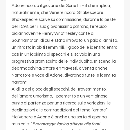
Adone ricorda il giovane dei Sonetti – il che implica,
naturalmente, che Venere ricordi Shakespeare.
Shakespeare scrive su commissione, durante la peste
del 1593, per il suo giovanissimo patrono, l’efebico
diciannovenne Henry Wriothesley conte di
Southampton, di cui è stato ritrovato, un paio di anni fa,
un ritratto in abiti femminili. Il gioco delle identità entra
così in un labirinto di specchi e si scivola in una
progressiva promiscuità delle individualità. In scena, la
dea/macchina/attore en travesti, diventa anche
Narratore e voce di Adone, divorando tutte le identità
narranti.
Al di là del gioco degli specchi, del travestimento,
dell’amaro umorismo, il poemetto è un vertiginoso
punto di partenza per una ricerca sulle variazioni, le
declinazioni e le contraddizioni del tema “amore”
Ma Venere e Adone è anche una sorta di operina
musicale: “
il montaggio fonico attinge alle fonti