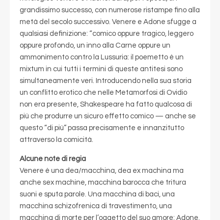
grandissimo successo, con numerose ristampe fino alla
metà del secolo successivo. Venere e Adone sfugge a
qualsiasi definizione: “comico oppure tragico, leggero
oppure profondo, un inno alla Carne oppure un
ammonimento contro la Lussuria: il poemetto è un
mixtum in cui tutti i termini di queste antitesi sono
simultaneamente veri. Introducendo nella sua storia
un conflitto erotico che nelle Metamorfosi di Ovidio
non era presente, Shakespeare ha fatto qualcosa di
più che produrre un sicuro effetto comico — anche se
questo “di più” passa precisamente e innanzitutto
attraverso la comicità.
Alcune note di regia
Venere è una dea/macchina, dea ex machina ma
anche sex machine, macchina barocca che tritura
suoni e sputa parole. Una macchina di baci, una
macchina schizofrenica di travestimento, una
macchina di morte per l’oggetto del suo amore: Adone.