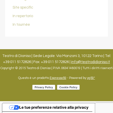
Site specific
In repertorio
In tournée
Teatro di Dioniso | Sede Legale: Via Manzoni 3, 10122 Torino | Tel:
+39 011 5172826 | Fax: +39 011 5172826 |
info@teatrodidioniso.it
Copyright © 2015 Teatro di Dioniso | P.IVA 06341460019 | Tutti i diritti riservati
Questo è un prodotto
Espresso59
- Powered by
vg59*
Le tue preferenze relative alla privacy