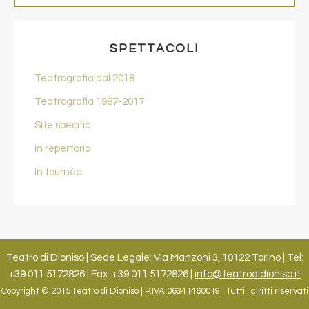
SPETTACOLI
Teatrografia dal 2018
Teatrografia 1987-2017
Site specific
In repertorio
In tournée
Teatro di Dioniso | Sede Legale: Via Manzoni 3, 10122 Torino | Tel:
+39 011 5172826 | Fax: +39 011 5172826 |
info@teatrodidioniso.it
Copyright © 2015 Teatro di Dioniso | P.IVA 06341460019 | Tutti i diritti riservati