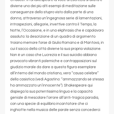
diviene uno dei più alti esempi di meditazione sulle
conseguenze dello stupro visto dalla parte di una
donna, attraverso un’ingegnosa serie di lamentazioni,
introspezioni, allegorie, invettive contro il Tempo, la
Notte, l’Occasione, e in una ekphrasis che è capolavoro
assoluto: la descrizione di un quadro di argomento
troiano memore forse di Giulio Romano e di Mantova, in
cui il sacco della città diviene la sua propria violazione.
Non è un caso che Lucrezia e il suo suicidio abbiano
provacato vibranti polemiche e contrapposizioni sul
giudizio morale da dare a questa figura esemplare
all’interno del mondo cristiano, vera “causa celebre”
della casistica (vedi Agostino: “ammazzando sé stessa
ha ammazzato un’innocente”). Shakespeare qui
dispiega la sua potentissima lingua e la capacità
geniale di mescolare l’orrore all’anti-tragica parodia,
con una specie di equilibrio incantatore che ci
inghiotte nella musica delle parole senza concederci