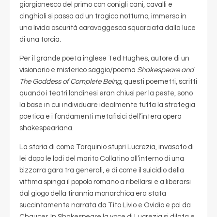
giorgionesco del primo con conigli cani, cavalli e
cinghiali si passa ad un tragico notturno, immerso in
una livida oscurità caravaggesca squarciata dalla luce
di una torcia.
Per il grande poeta inglese Ted Hughes, autore di un
visionario e misterico saggio/poema
Shakespeare and
The Goddess of Complete Being
, questi poemetti, scritti
quando i teatri londinesi eran chiusi per la peste, sono
la base in cui individuare idealmente tutta la strategia
poetica e i fondamenti metafisici dell’intera opera
shakespeariana.
La storia di come Tarquinio stupri Lucrezia, invasato di
lei dopo le lodi del marito Collatino all’interno di una
bizzarra gara tra generali, e di come il suicidio della
vittima spinga il popolo romano a ribellarsi e a liberarsi
dal giogo della tirannia monarchica era stata
succintamente narrata da Tito Livio e Ovidio e poi da
Chaucer. In Shakespeare la voce di Lucrezia si dilata e