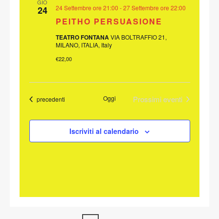
GIO
VISTE
24 Settembre ore 21:00
-
27 Settembre ore 22:00
24
PEITHO PERSUASIONE
NAVIGAZ
TEATRO FONTANA
VIA BOLTRAFFIO 21,
MILANO, ITALIA, Italy
€22,00
Oggi
Prossimi eventi
Eventi
precedenti
Iscriviti al calendario