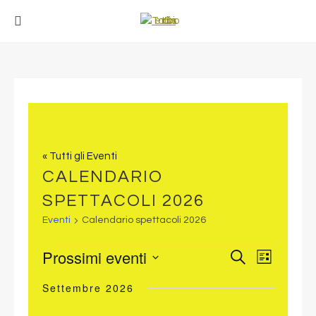
« Tutti gli Eventi
CALENDARIO
SPETTACOLI 2026
Eventi
Calendario spettacoli 2026
Prossimi eventi
EVENTI
EVENT
EVENTI
Cerca
Lista
VISTE
Seleziona
RICERCA
NAVIG
Settembre 2026
la
E
data.