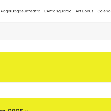
#ogniluogoèunteatro
L’Altro sguardo
Art Bonus
Calend
re 2025