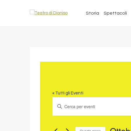
Storia
Spettacoli
« Tutti gli Eventi
EVENTI
EVENTI
Inserisci
RICERCA
Parola
Chiave.
E
Cerca
Ottob
VISTE
Questo mese