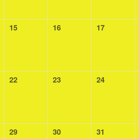
0
0
0
15
16
17
eventi,
eventi,
eventi,
0
0
0
22
23
24
eventi,
eventi,
eventi,
0
0
0
29
30
31