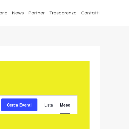
ario
News
Partner
Trasparenza
Contatti
EVENTO
Cerca Eventi
Lista
Mese
VISTE
NAVIGAZIONE