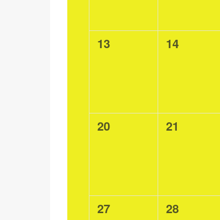
0
0
13
14
eventi,
eventi,
0
0
20
21
eventi,
eventi,
0
0
27
28