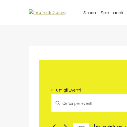
Storia
Spettacoli
« Tutti gli Eventi
EVENTI
EVENTI
Inserisci
RICERCA
Parola
Chiave.
E
Cerca
In arrivo
VISTE
Oggi