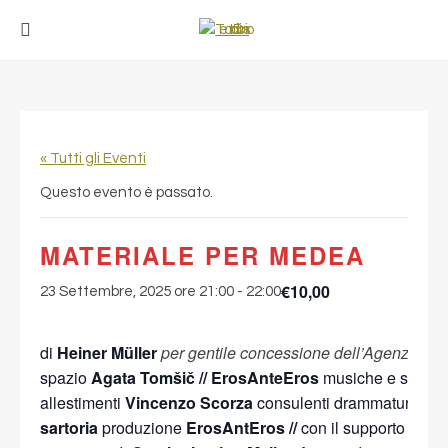
« Tutti gli Eventi
Questo evento è passato.
MATERIALE PER MEDEA
€10,00
23 Settembre, 2025 ore 21:00
-
22:00
di
Heiner Müller
per gentile concessione dell’Agenzia Da
spazio
Agata Tomšič // ErosAnteEros
musiche e sound
allestimenti
Vincenzo Scorza
consulenti drammaturgich
sartoria
produzione
ErosAntEros //
con il supporto di
In