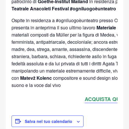
patrocinio di
Goethe-Institut Mailand
in residenza press
Teatrale Anacoleti Festival
#ogniluogoèunteatro
Ospite in residenza a #ogniluogoèunteatro presso Offici
presenta in anteprima il suo ultimo lavoro
Materiale per 
materiali composti da Müller per la figura di Medea, vuole d
femminista, antipatriarcale, decoloniale; ancora estreman
madre, dea, strega, amante, assassina, discendente del S
straniera, barbara, schiava, richiedente asilo in fuga dalla
fedeltà assoluta e da lui privata di tutti i diritti Agata To
manipolando un materiale estremamente difficile, vivo, scot
con
Matevž Kolenc
compositore e sound design sloveno c
suono e la voce dal vivo
ACQUISTA QUI IL
Salva nel tuo calendario