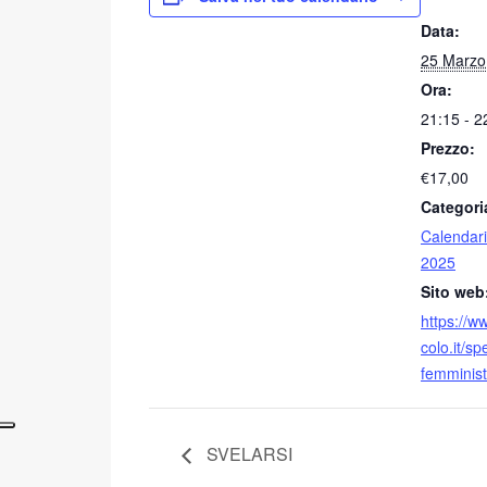
Data:
25 Marzo
Ora:
21:15 - 2
Prezzo:
€17,00
Categori
Calendari
2025
Sito web
https://w
colo.it/s
femminist
SVELARSI