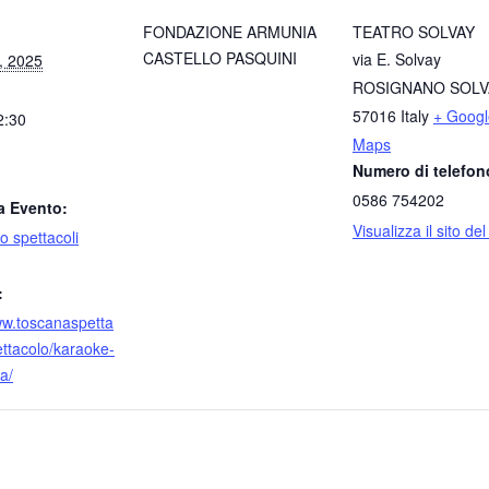
FONDAZIONE ARMUNIA
TEATRO SOLVAY
CASTELLO PASQUINI
via E. Solvay
, 2025
ROSIGNANO SOLV
57016
Italy
+ Googl
2:30
Maps
Numero di telefon
0586 754202
a Evento:
Visualizza il sito de
o spettacoli
:
ww.toscanaspetta
pettacolo/karaoke-
a/