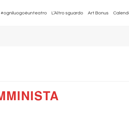
#ogniluogoèunteatro
L’Altro sguardo
Art Bonus
Calend
MMINISTA