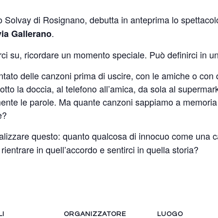
ro Solvay di Rosignano, debutta in anteprima lo spettacol
.
via Gallerano
ci su, ricordare un momento speciale. Può definirci in un
ato delle canzoni prima di uscire, con le amiche o con
otto la doccia, al telefono all’amica, da sola al supermar
lmente le parole. Ma quante canzoni sappiamo a memoria
e?
alizzare questo: quanto qualcosa di innocuo come una ca
ientrare in quell’accordo e sentirci in quella storia?
LI
ORGANIZZATORE
LUOGO