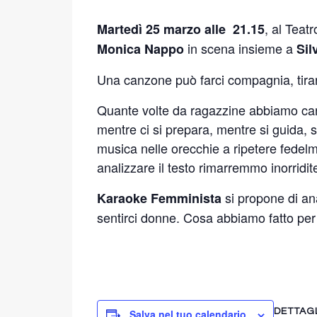
, al Teat
Martedì 25 marzo alle 21.15
in scena insieme a
Monica Nappo
Sil
Una canzone può farci compagnia, tirar
Quante volte da ragazzine abbiamo cant
mentre ci si prepara, mentre si guida, s
musica nelle orecchie a ripetere fede
analizzare il testo rimarremmo inorridit
si propone di an
Karaoke Femminista
sentirci donne. Cosa abbiamo fatto per r
DETTAG
Salva nel tuo calendario