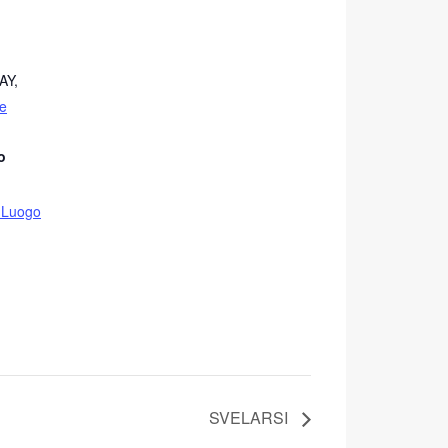
AY
,
e
o
l Luogo
SVELARSI