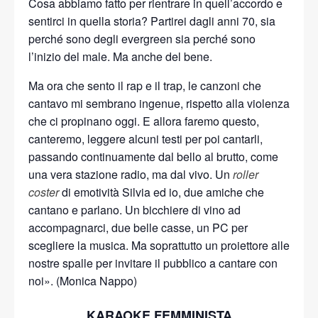
Cosa abbiamo fatto per rientrare in quell’accordo e
sentirci in quella storia? Partirei dagli anni 70, sia
perché sono degli evergreen sia perché sono
l’inizio del male. Ma anche del bene.
Ma ora che sento il rap e il trap, le canzoni che
cantavo mi sembrano ingenue, rispetto alla violenza
che ci propinano oggi. E allora faremo questo,
canteremo, leggere alcuni testi per poi cantarli,
passando continuamente dal bello al brutto, come
una vera stazione radio, ma dal vivo. Un
roller
coster
di emotività Silvia ed io, due amiche che
cantano e parlano. Un bicchiere di vino ad
accompagnarci, due belle casse, un PC per
scegliere la musica. Ma soprattutto un proiettore alle
nostre spalle per invitare il pubblico a cantare con
noi». (Monica Nappo)
KARAOKE FEMMINISTA