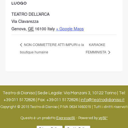
LUOGO
TEATRO DELL’ARCA
Via Clavarezza
Genova
,
GE
16100
Italy
+ Google Maps
NON COMMETTERE ATTI IMPURI o la
KARAOKE
boutique humaine
FEMMINISTA
Teatro di Dioniso | Sede Legale: Via Manzoni 3, 10122 Torino | Tel:
+39 011 5172826 | Fax: +39 011 5172826 |
info@teatrodidioniso.it
Copyright © 2015 Teatro di Dioniso | P.IVA 06341460019 | Tutti i diritti riservati
Questo è un prodotto
Espresso59
- Powered by
vg59*