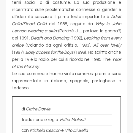
temi sociali o di costume. La sua produzione è
incentrata sulle problematiche connesse al gender e
all’identità sessuale. Il primo testo importante è
Adult
Child/Dead Child
del 1988, seguito da
Why is John
Lennon wearing a skirt
(Perché J.L. portava la gonna?)
del 1991,
Death and Dancing
(1992),
Leaking from every
orifice
(Colando da ogni orifizio, 1993),
All over lovely
(1997).
Easy access for the boys
(1998). Ha scritto anche
per la Tv e la radio, per cui si ricorda nel 1995 The
Year
of the Monkey
.
Le sue commedie hanno vinto numerosi premi e sono
rappresentate in italiano, spagnolo, portoghese e
tedesco.
di
Claire Dowie
traduzione e regia
Valter Malosti
con
Michela Cescon
e
Vito Di Bella