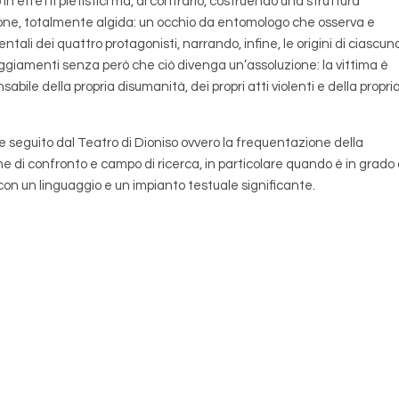
 effetti pietistici ma, al contrario, costruendo una struttura
stione, totalmente algida: un occhio da entomologo che osserva e
mentali dei quattro protagonisti, narrando, infine, le origini di ciascuno
giamenti senza però che ciò divenga un’assoluzione: la vittima è
bile della propria disumanità, dei propri atti violenti e della propri
e seguito dal Teatro di Dioniso ovvero la frequentazione della
 confronto e campo di ricerca, in particolare quando è in grado 
on un linguaggio e un impianto testuale significante.