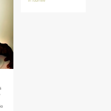
In tournée
i
e
ia