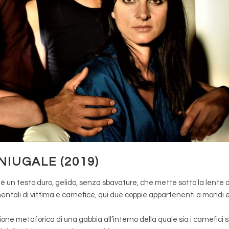
NIUGALE (2019)
è un testo duro, gelido, senza sbavature, che mette sotto la lente d
ntali di vittima e carnefice, qui due coppie appartenenti a mondi 
ione metaforica di una gabbia all’interno della quale sia i carnefici s