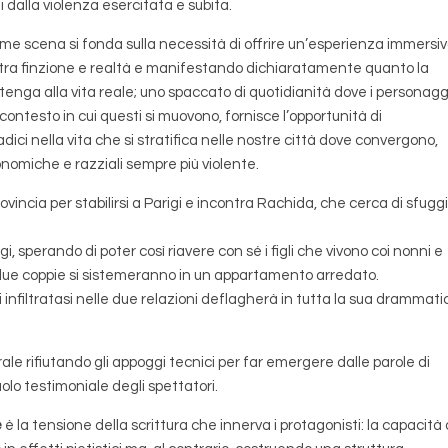
ti dalla violenza esercitata e subita.
me scena si fonda sulla necessità di offrire un’esperienza immersi
ine tra finzione e realtà e manifestando dichiaratamente quanto la
enga alla vita reale; uno spaccato di quotidianità dove i personagg
 contesto in cui questi si muovono, fornisce l’opportunità di
ici nella vita che si stratifica nelle nostre città dove convergono,
onomiche e razziali sempre più violente.
vincia per stabilirsi a Parigi e incontra Rachida, che cerca di sfugg
, sperando di poter così riavere con sé i figli che vivono coi nonni e
due coppie si sistemeranno in un appartamento arredato.
infiltratasi nelle due relazioni deflagherà in tutta la sua drammati
atrale rifiutando gli appoggi tecnici per far emergere dalle parole di
ruolo testimoniale degli spettatori.
e
è la tensione della scrittura che innerva i protagonisti: la capacità 