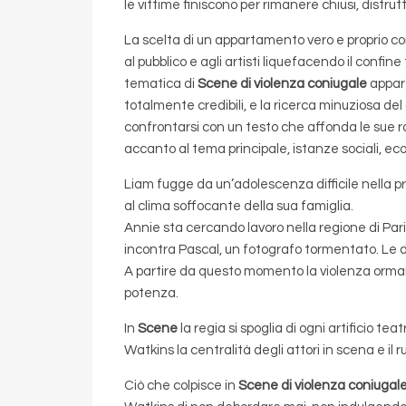
le vittime finiscono per rimanere chiusi, distrut
La scelta di un appartamento vero e proprio co
al pubblico e agli artisti liquefacendo il conf
tematica di
Scene di violenza coniugale
appart
totalmente credibili, e la ricerca minuziosa del
confrontarsi con un testo che affonda le sue rad
accanto al tema principale, istanze sociali, ec
Liam fugge da un’adolescenza difficile nella pro
al clima soffocante della sua famiglia.
Annie sta cercando lavoro nella regione di Parigi
incontra Pascal, un fotografo tormentato. Le 
A partire da questo momento la violenza ormai 
potenza.
In
Scene
la regia si spoglia di ogni artificio te
Watkins la centralità degli attori in scena e il 
Ciò che colpisce in
Scene di violenza coniugal