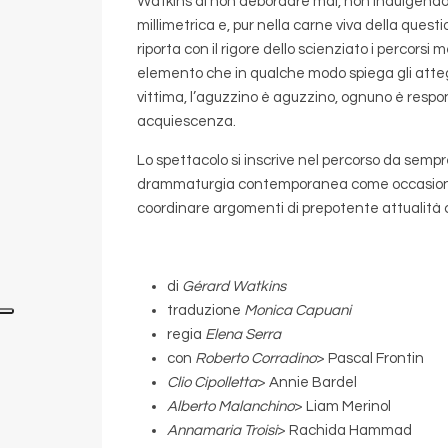
Watkins di non debordare mai, non indulgendo in
millimetrica e, pur nella carne viva della que
riporta con il rigore dello scienziato i percorsi 
elemento che in qualche modo spiega gli atteg
vittima, l’aguzzino è aguzzino, ognuno è responsa
acquiescenza.
Lo spettacolo si inscrive nel percorso da sempr
drammaturgia contemporanea come occasione di
coordinare argomenti di prepotente attualità c
di
Gérard Watkins
traduzione
Monica Capuani
regia
Elena Serra
con
Roberto Corradino
> Pascal Frontin
Clio Cipolletta
> Annie Bardel
Alberto Malanchino
> Liam Merinol
Annamaria Troisi
> Rachida Hammad