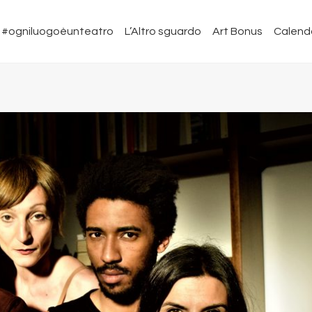
#ogniluogoèunteatro
L’Altro sguardo
Art Bonus
Calend