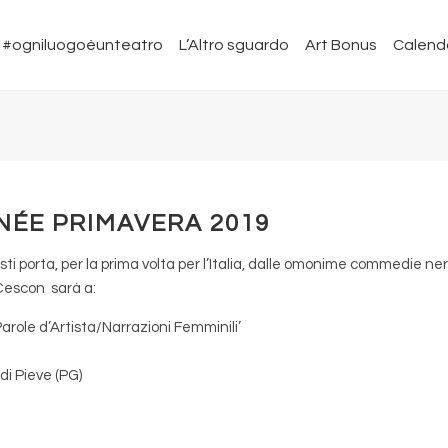
#ogniluogoèunteatro
L’Altro sguardo
Art Bonus
Calend
NÉE PRIMAVERA 2019
i porta, per la prima volta per l’Italia, dalle omonime commedie ne
Cescon sarà a:
Parole d’Artista/Narrazioni Femminili’
 di Pieve (PG)