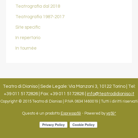
Teatrografia dal 2018
Teatrografia 1987-2017
Site specific
In repertorio
In tournée
Teatro di Dioniso | Sede Legale: Via Manzoni 3, 10122 Torino | Tel:
+39 011 5172826 | Fax: +39 011 5172826 |
info@teatrodidioniso.it
Copyright © 2015 Teatro di Dioniso | P.IVA 06341460019 | Tutti i diritti riservati
Questo è un prodotto
Espresso59
- Powered by
vg59*