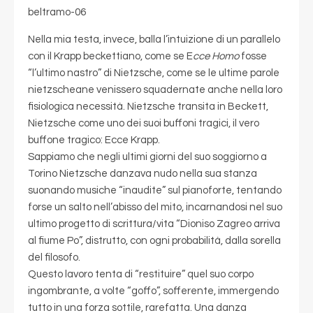
Nella mia testa, invece, balla l’intuizione di un parallelo
con il Krapp beckettiano, come se E
cce Homo
fosse
“l’ultimo nastro” di Nietzsche, come se le ultime parole
nietzscheane venissero squadernate anche nella loro
fisiologica necessità. Nietzsche transita in Beckett,
Nietzsche come uno dei suoi buffoni tragici, il vero
buffone tragico: Ecce Krapp.
Sappiamo che negli ultimi giorni del suo soggiorno a
Torino Nietzsche danzava nudo nella sua stanza
suonando musiche “inaudite” sul pianoforte, tentando
forse un salto nell’abisso del mito, incarnandosi nel suo
ultimo progetto di scrittura/vita “Dioniso Zagreo arriva
al fiume Po”, distrutto, con ogni probabilità, dalla sorella
del filosofo.
Questo lavoro tenta di “restituire” quel suo corpo
ingombrante, a volte “goffo”, sofferente, immergendo
tutto in una forza sottile, rarefatta. Una danza