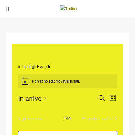
« Tutti gli Eventi
EVENTI
Non sono stati trovati risultati.
Notice
In arrivo
EVENT
EVENTI
Cerca
Lista
VISTE
Seleziona
RICERCA
NAVIG
la
E
Eventi
precedenti
Oggi
Prossimi eventi
data.
VISTE