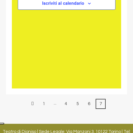
NAVIGAZ
Iscriviti al calendario
...
1
4
5
6
7
Teatro di Dioniso | Sede Legale: Via Manzoni 3, 10122 Torino | Tel: