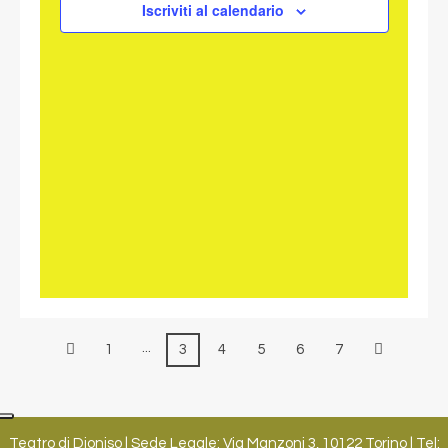
NAVIGAZ
Iscriviti al calendario
...
1
3
4
5
6
7
Teatro di Dioniso | Sede Legale: Via Manzoni 3, 10122 Torino | Tel: