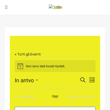
« Tutti gli Eventi
EVENTI
Non sono stati trovati risultati.
Notice
In arrivo
EVENT
EVENTI
Cerca
Lista
VISTE
Seleziona
RICERCA
NAVIG
la
E
Eventi
precedenti
Oggi
Prossimi eventi
data.
VISTE