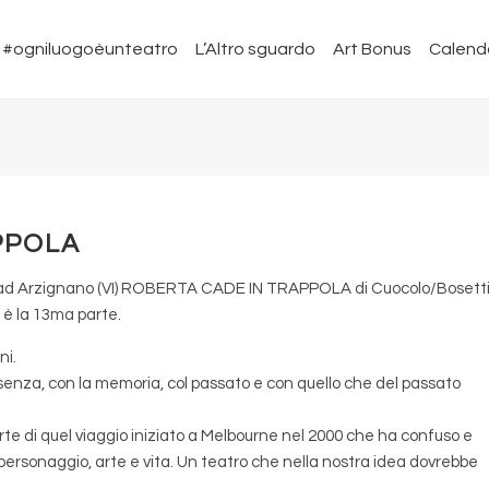
#ogniluogoèunteatro
L’Altro sguardo
Art Bonus
Calend
PPOLA
 ad Arzignano (VI) ROBERTA CADE IN TRAPPOLA di Cuocolo/Bosetti;
 è la 13ma parte.
ni.
assenza, con la memoria, col passato e con quello che del passato
rte di quel viaggio iniziato a Melbourne nel 2000 che ha confuso e
e personaggio, arte e vita. Un teatro che nella nostra idea dovrebbe