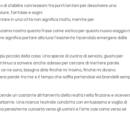
tabilire connessioni tra punti lontani per descrivere una
aure, fantasie e sogni.
tare in una città non significa molto, mentre per
acciamo nostra questa frase come viatico per questo nuovo viaggio n
ere significa portare alla luce l’esistente facendolo emergere dalle
iù piccola della casa. Una specie di cucina di servizio, giusto per
Continuo a scrivere anche adesso per cercare di mettere parole.
ce ne sono, bisogna dirle finché mi trovino, finché mi dicano
tere parole tra me e il tempo che soffia portandosi via brandelli sem
iscende un costante slittamento della realtà nella finzione e vicever
urbante. Una ricerca teatrale condotta con entusiasmo e voglia di
 persistente curiosità verso gli uomini e l’arte così come verso sé