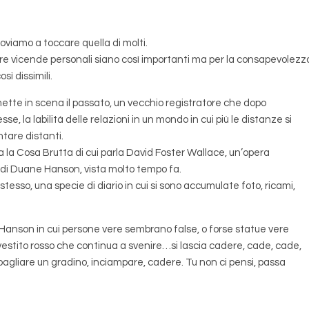
oviamo a toccare quella di molti.
tre vicende personali siano così importanti ma per la consapevolezz
sì dissimili.
 in scena il passato, un vecchio registratore che dopo
se, la labilità delle relazioni in un mondo in cui più le distanze si
ntare distanti.
Cosa Brutta di cui parla David Foster Wallace, un’opera
 di Duane Hanson, vista molto tempo fa.
tesso, una specie di diario in cui si sono accumulate foto, ricami,
di Hanson in cui persone vere sembrano false, o forse statue vere
 vestito rosso che continua a svenire…si lascia cadere, cade, cade,
bagliare un gradino, inciampare, cadere. Tu non ci pensi, passa