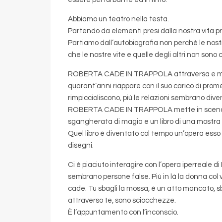
Abbiamo un teatro nella testa.
Partendo da elementi presi dalla nostra vita pr
Partiamo dall’autobiografia non perché le nos
che le nostre vite e quelle degli altri non sono co
ROBERTA CADE IN TRAPPOLA attraversa e mette
quarant’anni riappare con il suo carico di promes
rimpiccioliscono, più le relazioni sembrano dive
ROBERTA CADE IN TRAPPOLA mette in scena la 
sgangherata di magia e un libro di una mostra
Quel libro è diventato col tempo un’opera esso s
disegni.
Ci è piaciuto interagire con l’opera iperreale 
sembrano persone false. Più in là la donna col
cade. Tu sbagli la mossa, è un atto mancato, s
attraverso te, sono sciocchezze.
È l’appuntamento con l’inconscio.