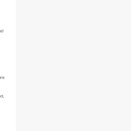
el
pre
sa,