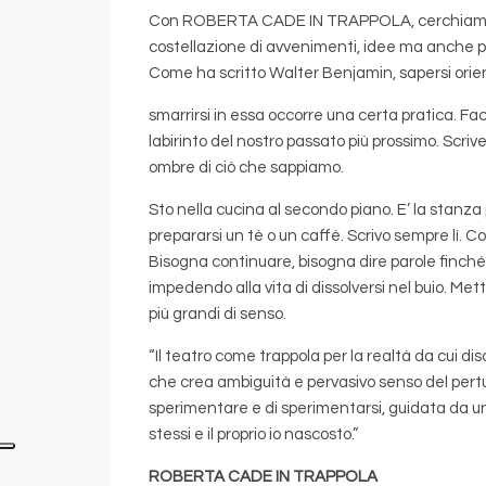
Con ROBERTA CADE IN TRAPPOLA, cerchiamo di s
costellazione di avvenimenti, idee ma anche p
Come ha scritto Walter Benjamin, sapersi orien
smarrirsi in essa occorre una certa pratica. F
labirinto del nostro passato più prossimo. Scriv
ombre di ciò che sappiamo.
Sto nella cucina al secondo piano. E’ la stanza p
prepararsi un tè o un caffè. Scrivo sempre lì. 
Bisogna continuare, bisogna dire parole finché 
impedendo alla vita di dissolversi nel buio. Met
più grandi di senso.
“Il teatro come trappola per la realtà da cui d
che crea ambiguità e pervasivo senso del pert
sperimentare e di sperimentarsi, guidata da una
stessi e il proprio io nascosto.”
ROBERTA CADE IN TRAPPOLA