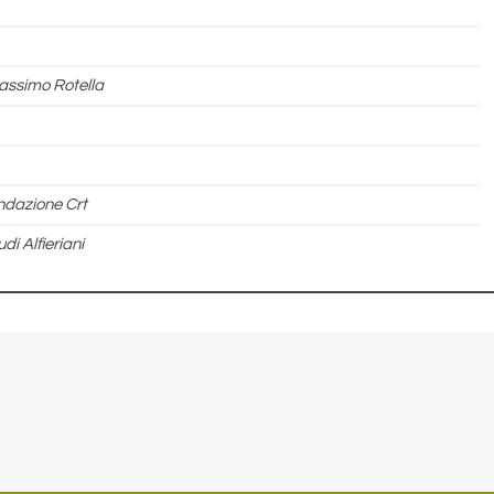
ssimo Rotella
ndazione Crt
di Alfieriani