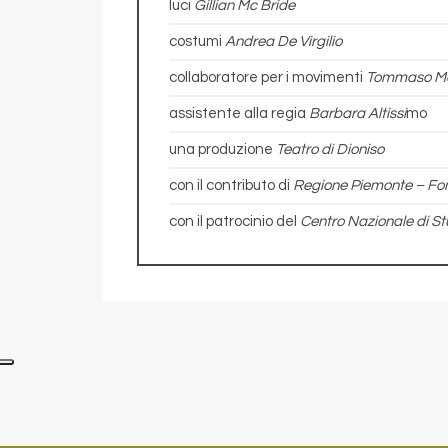
luci
Gillian Mc Bride
costumi
Andrea De Virgilio
collaboratore per i movimenti
Tommaso Ma
assistente alla regia
Barbara Altissi
mo
una produzione
Teatro di Dioniso
con il contributo di
Regione Piemonte – Fo
con il patrocinio del
Centro Nazionale di Stu