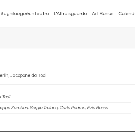
#ogniluogoèunteatro
L’Altro sguardo
Art Bonus
Calend
erlin, Jacopone da Todi
 Todi
useppe Zambon, Sergio Troiano, Carlo Pedron, Ezio Bosso